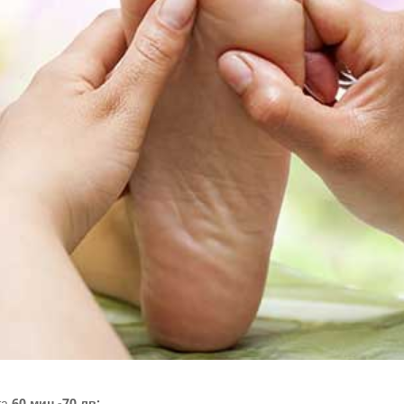
та
60 мин -70 лв;