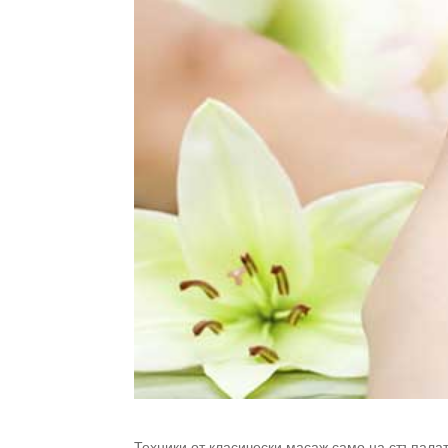
Техники от класически масаж само на стъпала