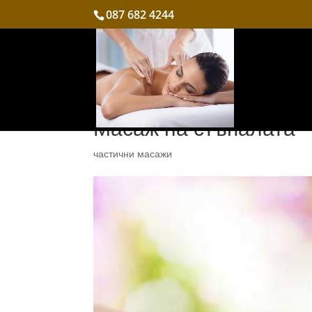
087 682 4244
Масаж на стъпалата
частични масажи