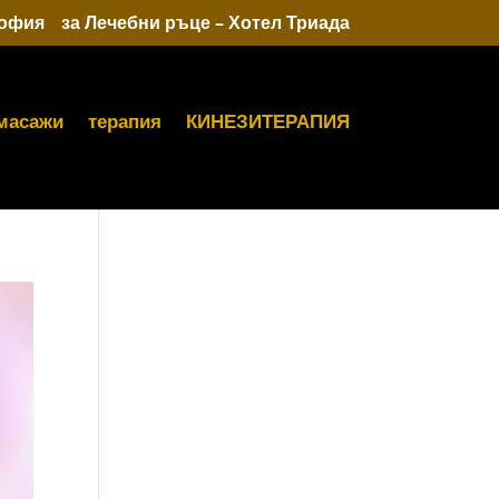
София
за Лечебни ръце – Хотел Триада
масажи
терапия
КИНЕЗИТЕРАПИЯ