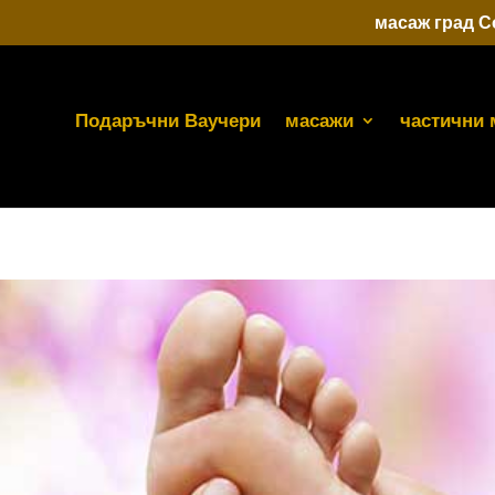
масаж град 
Подаръчни Ваучери
масажи
частични 