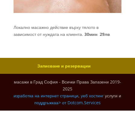
Локално масажно действие върху тялото в
зависимост от нуждата на клиента.
30мин 29лв
Записване и резервации
масажи в Град София - Всички Права Запазени 2019-
2025
изработка на интернет страници
,
уеб хостинг
услуги и
поддръжкаа> от
Dotcom.Services