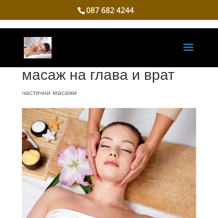
087 682 4244
масаж на глава и врат
частични масажи