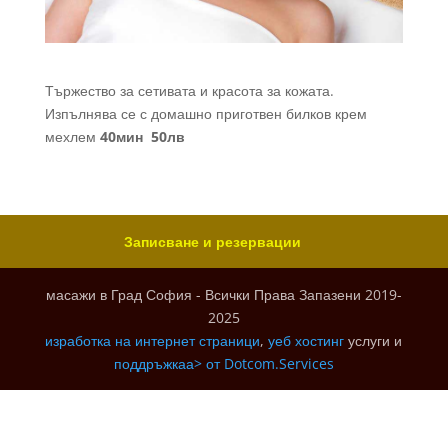
Тържество за сетивата и красота за кожата.
Изпълнява се с домашно приготвен билков крем
мехлем
40мин 50лв
Записване и резервации
масажи в Град София - Всички Права Запазени 2019-
2025
изработка на интернет страници
,
уеб хостинг
услуги и
поддръжкаа> от
Dotcom.Services