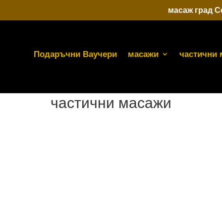
масаж град 
Подаръчни Ваучери
масажи
частични 
частични масажи