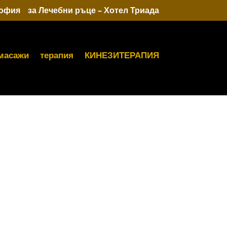
София
за Лечебни ръце – Хотел Триада
масажи
терапия
КИНЕЗИТЕРАПИЯ