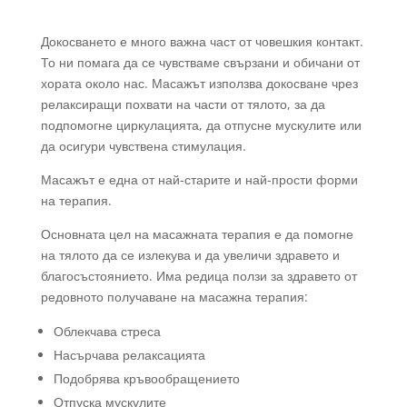
Докосването е много важна част от човешкия контакт.
То ни помага да се чувстваме свързани и обичани от
хората около нас. Масажът използва докосване чрез
релаксиращи похвати на части от тялото, за да
подпомогне циркулацията, да отпусне мускулите или
да осигури чувствена стимулация.
Масажът е една от най-старите и най-прости форми
на терапия.
Основната цел на масажната терапия е да помогне
на тялото да се излекува и да увеличи здравето и
благосъстоянието. Има редица ползи за здравето от
редовното получаване на масажна терапия:
Облекчава стреса
Насърчава релаксацията
Подобрява кръвообращението
Отпуска мускулите