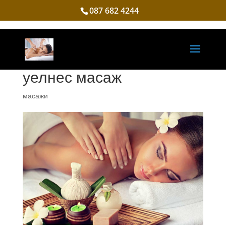
087 682 4244
уелнес масаж
масажи