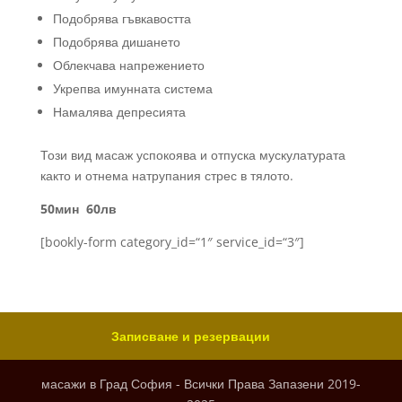
Подобрява гъвкавостта
Подобрява дишането
Облекчава напрежението
Укрепва имунната система
Намалява депресията
Този вид масаж успокоява и отпуска мускулатурата
както и отнема натрупания стрес в тялото.
50мин 60лв
[bookly-form category_id=“1″ service_id=“3″]
Записване и резервации
масажи в Град София - Всички Права Запазени 2019-