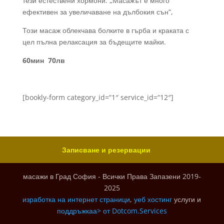
тези естествени хормони. „Масажът е много
ефективен за увеличаване на дълбокия сън“,
Този масаж облекчава болките в гърба и краката с
цел пълна релаксация за бъдещите майки.
60мин 70лв
[bookly-form category_id=“1″ service_id=“12″]
Записване и резервации
масажи в Град София - Всички Права Запазени 2019-
2025
изработка на интернет страници
,
уеб хостинг
услуги и
поддръжкаа> от
Dotcom.Services