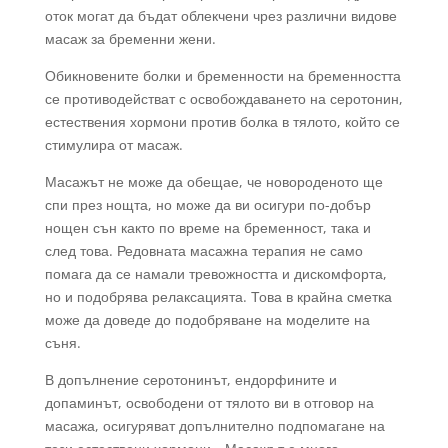
оток могат да бъдат облекчени чрез различни видове
масаж за бременни жени.
Обикновените болки и бременности на бременността
се противодействат с освобождаването на серотонин,
естествения хормони против болка в тялото, който се
стимулира от масаж.
Масажът не може да обещае, че новороденото ще
спи през нощта, но може да ви осигури по-добър
нощен сън както по време на бременност, така и
след това. Редовната масажна терапия не само
помага да се намали тревожността и дискомфорта,
но и подобрява релаксацията. Това в крайна сметка
може да доведе до подобряване на моделите на
съня.
В допълнение серотонинът, ендорфините и
допаминът, освободени от тялото ви в отговор на
масажа, осигуряват допълнително подпомагане на