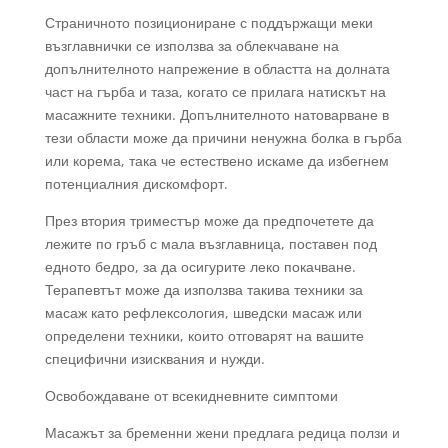
Страничното позициониране с поддържащи меки
възглавнички се използва за облекчаване на
допълнителното напрежение в областта на долната
част на гърба и таза, когато се прилага натискът на
масажните техники. Допълнителното натоварване в
тези области може да причини ненужна болка в гърба
или корема, така че естествено искаме да избегнем
потенциалния дискомфорт.
През втория триместър може да предпочетете да
лежите по гръб с мала възглавница, поставен под
едното бедро, за да осигурите леко покачване.
Терапевтът може да използва такива техники за
масаж като рефлексология, шведски масаж или
определени техники, които отговарят на вашите
специфични изисквания и нужди.
Освобождаване от всекидневните симптоми
Масажът за бременни жени предлага редица ползи и