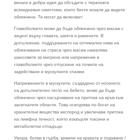
винаги е добра идея да обсъдите с терапевта
всекидневни симптоми, които бихте искали да видите
облекчени. Те могат да включват:
Главоболието може да бъде облекчено чрез масаж с
акцент върху главата, шията и раменете. В
допълнение, поддържането на оптимални нива на
облекчаване на стреса чрез масаж намалява
шансовете за мигрена или напрежение в
главоболието чрез отпускане на точките на
задействане и мускулните спазми.
Напрежението в мускулите, създадено от носенето
на допълнително тегло на бебето, може да бъде
облекчено чрез насърчаване на притока на кръв към
засегнатите области. Това осигурява по-богат на
хранителни вещества кислород и увеличава притока
на лимфна течност, която изхвърля токсини и
метаболитни отпадъци.
Умора, болки в гърба, крампи на краката и подуване /