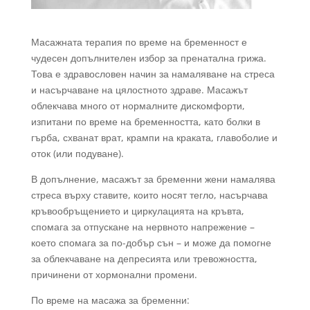
Масажната терапия по време на бременност е
чудесен допълнителен избор за пренатална грижа.
Това е здравословен начин за намаляване на стреса
и насърчаване на цялостното здраве. Масажът
облекчава много от нормалните дискомфорти,
изпитани по време на бременността, като болки в
гърба, схванат врат, крампи на краката, главоболие и
оток (или подуване).
В допълнение, масажът за бременни жени намалява
стреса върху ставите, които носят тегло, насърчава
кръвообръщението и циркулацията на кръвта,
спомага за отпускане на нервното напрежение –
което спомага за по-добър сън – и може да помогне
за облекчаване на депресията или тревожността,
причинени от хормонални промени.
По време на масажа за бременни: