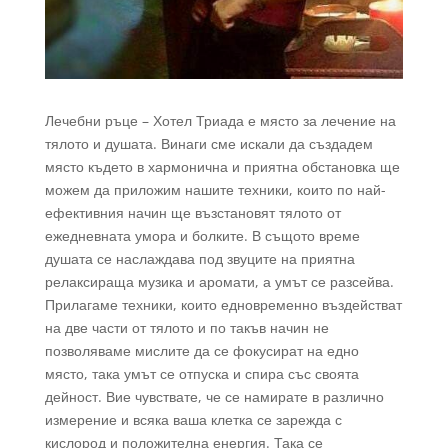
Лечебни ръце – Хотел Триада е място за лечение на
тялото и душата. Винаги сме искали да създадем
място където в хармонична и приятна обстановка ще
можем да приложим нашите техники, които по най-
ефективния начин ще възстановят тялото от
ежедневната умора и болките. В същото време
душата се наслаждава под звуците на приятна
релаксираща музика и аромати, а умът се разсейва.
Прилагаме техники, които едновременно въздействат
на две части от тялото и по такъв начин не
позволяваме мислите да се фокусират на едно
място, така умът се отпуска и спира със своята
дейност. Вие чувствате, че се намирате в различно
измерение и всяка ваша клетка се зарежда с
кислород и положителна енергия. Така се