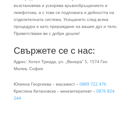
възстановява и ускорява кръвообръщението и
лимфотока, а с това се подпомага и дейността на
отделителната система. Усещането след всяка
процедура е като прераждане на вашия дух и тяло.
Приветстваме ви с добре дошли!
Свържете се с нас:
Адрес: Хотел Триада,
ул. „Венера“ 5, 1574 Гео
Милев, София
Юлияна Георгиева – масажист –
0889 722 476
Кристина Китановска – кинезитерапевт –
0876 824
244